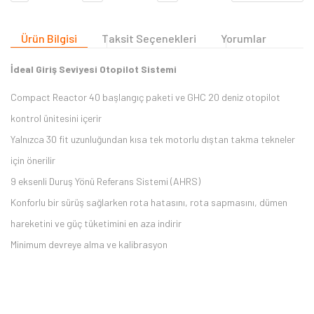
Ürün Bilgisi
Taksit Seçenekleri
Yorumlar
İdeal Giriş Seviyesi Otopilot Sistemi
Compact Reactor 40 başlangıç paketi ve GHC 20 deniz otopilot
kontrol ünitesini içerir
Yalnızca 30 fit uzunluğundan kısa tek motorlu dıştan takma tekneler
için önerilir
9 eksenli Duruş Yönü Referans Sistemi (AHRS)
Konforlu bir sürüş sağlarken rota hatasını, rota sapmasını, dümen
hareketini ve güç tüketimini en aza indirir
Minimum devreye alma ve kalibrasyon
Bu ürüne ilk yorumu siz yapın 2.000 Puan Kazanın!