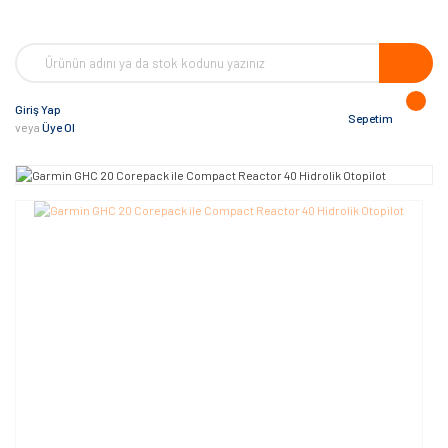
Giriş Yap
Sepetim
veya
Üye Ol