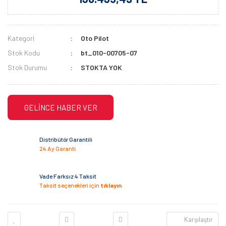
Kategori
Oto Pilot
Stok Kodu
bt_010-00705-07
Stok Durumu
STOKTA YOK
GELİNCE HABER VER
Distribütör Garantili
24 Ay Garanti
Vade Farksız 4 Taksit
Taksit seçenekleri için
tıklayın
Karşılaştır