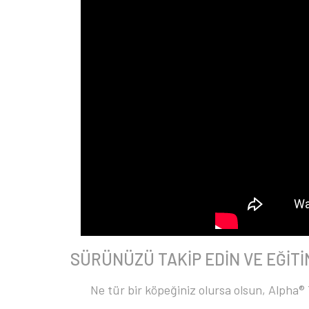
SÜRÜNÜZÜ TAKİP EDİN VE EĞİTİ
Ne tür bir köpeğiniz olursa olsun, Alpha®