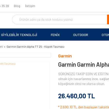
 35 26
Blog
İletişim
GİYİLEBİLİR TEKNOLOJİ
FENİX
OUTDOOR
OTO
ri
Garmin Garmin Alpha TT 25 - Köpek Tasması
Garmin
Garmin Garmin Alph
SÜRÜNÜZÜ TAKİP EDİN VE EĞİTİN-\n
olmak için tasarlanmış ince, sağla
köpeğinizin cinsi ne olursa olsun.
26.460,00 TL
* 2.690,10 TL den başlayan taksitle