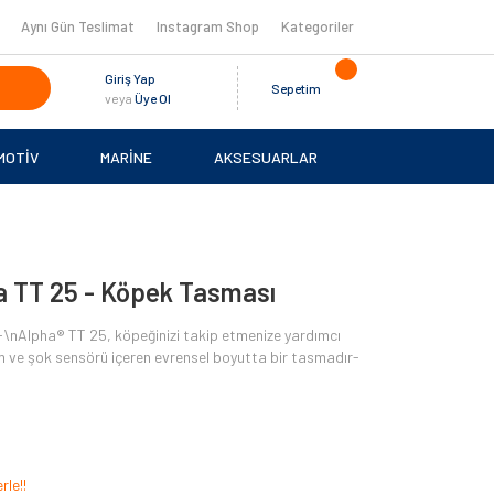
Aynı Gün Teslimat
Instagram Shop
Kategoriler
Giriş Yap
Sepetim
veya
Üye Ol
MOTİV
MARİNE
AKSESUARLAR
a TT 25 - Köpek Tasması
Alpha® TT 25, köpeğinizi takip etmenize yardımcı
m ve şok sensörü içeren evrensel boyutta bir tasmadır-
rle!!