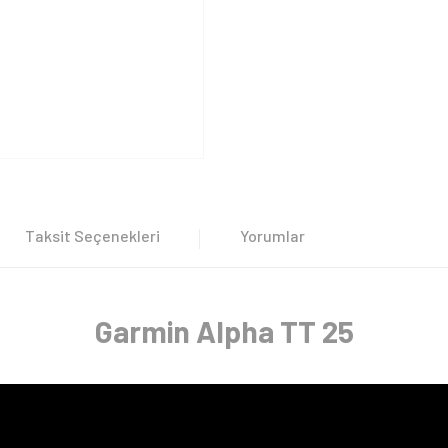
Taksit Seçenekleri
Yorumlar
Garmin Alpha TT 25