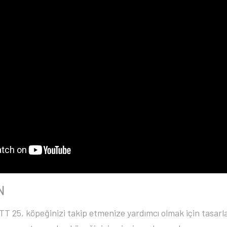
N
 TT 25, köpeğinizi takip etmenize yardımcı olmak için tasarl