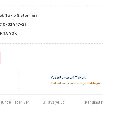
k Takip Sistemleri
010-02447-21
KTA YOK
Vade Farksız 4 Taksit
Taksit seçenekleri için
tıklayın
üşünce Haber Ver
Tavsiye Et
Karşılaştır