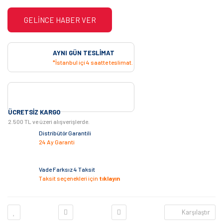
GELİNCE HABER VER
AYNI GÜN TESLIMAT
*İstanbul içi 4 saatte teslimat.
ÜCRETSIZ KARGO
2.500 TL ve üzeri alışverişlerde.
Distribütör Garantili
24 Ay Garanti
Vade Farksız 4 Taksit
Taksit seçenekleri için
tıklayın
Karşılaştır