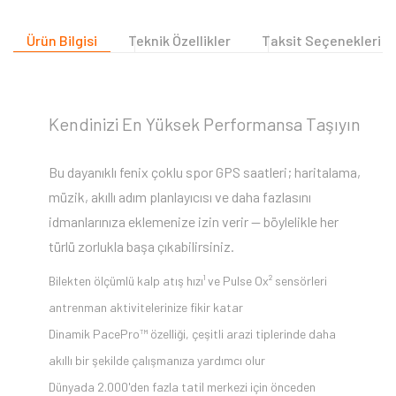
Ürün Bilgisi
Teknik Özellikler
Taksit Seçenekleri
Kendinizi En Yüksek Performansa Taşıyın
Bu dayanıklı fenix çoklu spor GPS saatleri; haritalama,
müzik, akıllı adım planlayıcısı ve daha fazlasını
idmanlarınıza eklemenize izin verir — böylelikle her
türlü zorlukla başa çıkabilirsiniz.
Bilekten ölçümlü kalp atış hızı¹ ve Pulse Ox² sensörleri
antrenman aktivitelerinize fikir katar
Dinamik PacePro™ özelliği, çeşitli arazi tiplerinde daha
akıllı bir şekilde çalışmanıza yardımcı olur
Dünyada 2.000'den fazla tatil merkezi için önceden