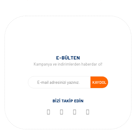
Pil ömrü
Akıllı saat: 14 güne kadar | GPS: 36 saate
kadar | Müzik ve GPS: 10 saate kadar | Maks.
Pil GPS Modu: 72 saat | Expedition GPS
Aktivitesi: 28 gün | Pil Tasarrufu Saati
Modu: 48 gün
Su geçirmezlik
10 ATM
Renkli ekran
Var
Bellek/Geçmiş
32 GB
E-BÜLTEN
Zaman/tarih
Var
Kampanya ve indirimlerden haberdar ol!
GPS Zaman Senkronizasyonu
Var
Otomatik gün ışığından tasarruf
Var
KAYDOL
zamanı
Alarm saati
Var
BİZİ TAKİP EDİN
Zamanlayıcı
Var
Kronometre
Var
Gün doğumu/gün batımı zamanları
Var
GPS
Var
GLONASS
Var