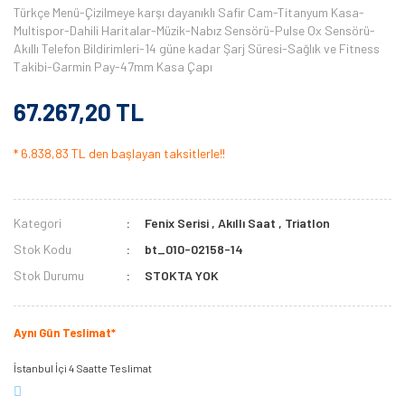
Türkçe Menü-Çizilmeye karşı dayanıklı Safir Cam-Titanyum Kasa-
Multispor-Dahili Haritalar-Müzik-Nabız Sensörü-Pulse Ox Sensörü-
Akıllı Telefon Bildirimleri-14 güne kadar Şarj Süresi-Sağlık ve Fitness
Takibi-Garmin Pay-47mm Kasa Çapı
67.267,20 TL
* 6.838,83 TL den başlayan taksitlerle!!
Kategori
Fenix Serisi
,
Akıllı Saat
,
Triatlon
Stok Kodu
bt_010-02158-14
Stok Durumu
STOKTA YOK
Aynı Gün Teslimat*
İstanbul İçi 4 Saatte Teslimat