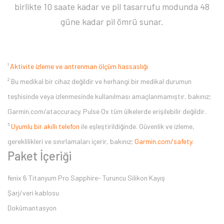
birlikte 10 saate kadar ve pil tasarrufu modunda 48
güne kadar pil ömrü sunar.
¹
Aktivite izleme ve antrenman ölçüm hassaslığı
² Bu medikal bir cihaz değildir ve herhangi bir medikal durumun
teşhisinde veya izlenmesinde kullanılması amaçlanmamıştır, bakınız;
Garmin.com/ataccuracy. Pulse Ox tüm ülkelerde erişilebilir değildir.
³
Uyumlu bir akıllı telefon
ile eşleştirildiğinde. Güvenlik ve izleme,
gereklilikleri ve sınırlamaları içerir, bakınız;
Garmin.com/safety.
Paket İçeriği
fenix 6 Titanyum Pro Sapphire- Turuncu Silikon Kayış
Şarj/veri kablosu
Dokümantasyon