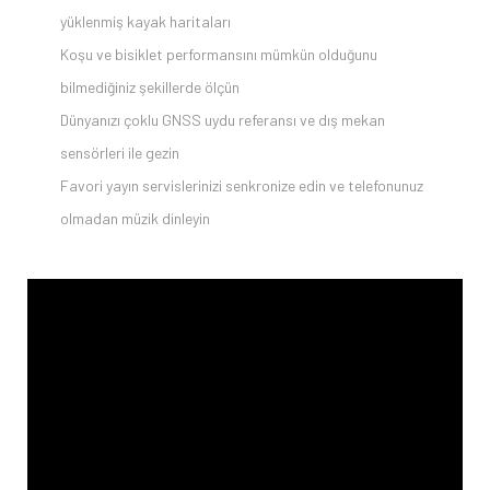
yüklenmiş kayak haritaları
Koşu ve bisiklet performansını mümkün olduğunu
bilmediğiniz şekillerde ölçün
Dünyanızı çoklu GNSS uydu referansı ve dış mekan
sensörleri ile gezin
Favori yayın servislerinizi senkronize edin ve telefonunuz
olmadan müzik dinleyin