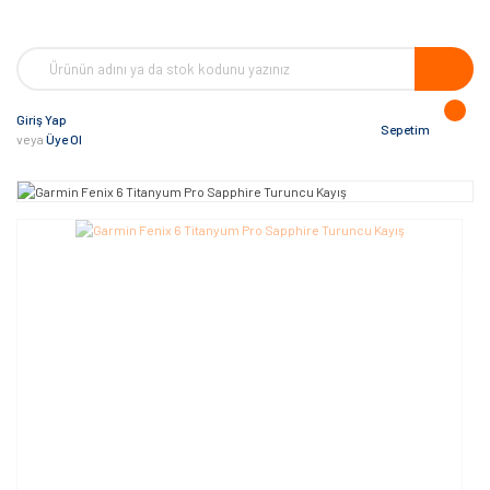
Giriş Yap
Sepetim
veya
Üye Ol