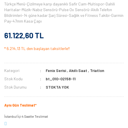
Türkçe Menü-Çizilmeye karşı dayanıklı Safir Cam-Multispor-Dahili
Haritalar-Müzik-Nabız Sensörü-Pulse Ox Sensörü-Akıllı Telefon
Bildirimleri-14 güne kadar Şarj Süresi-Sağlık ve Fitness Takibi-Garmin
Pay-47mm Kasa Çapı
61.122,60 TL
* 6.214,13 TL den başlayan taksitlerle!!
Kategori
Fenix Serisi
,
Akıllı Saat
,
Triatlon
Stok Kodu
bt_010-02158-11
Stok Durumu
STOKTA YOK
Aynı Gün Teslimat*
İstanbul İçi 4 Saatte Teslimat