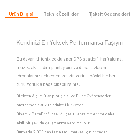
Ürün Bilgisi
Teknik Özellikler
Taksit Seçenekleri
Kendinizi En Yüksek Performansa Taşıyın
Bu dayanıklı fenix çoklu spor GPS saatleri; haritalama,
müzik, akıllı adım planlayıcısı ve daha fazlasını
idmanlarınıza eklemenize izin verir — böylelikle her
türlü zorlukla başa çıkabilirsiniz.
Bilekten ölçümlü kalp atış hızı¹ ve Pulse Ox² sensörleri
antrenman aktivitelerinize fikir katar
Dinamik PacePro™ özelliği, çeşitli arazi tiplerinde daha
akıllı bir şekilde çalışmanıza yardımcı olur
Dünyada 2.000'den fazla tatil merkezi için önceden