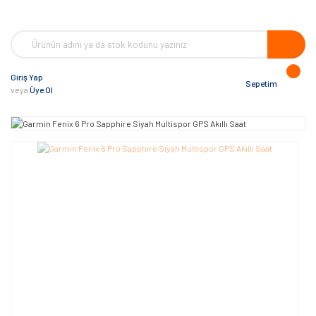
Giriş Yap
Sepetim
veya
Üye Ol