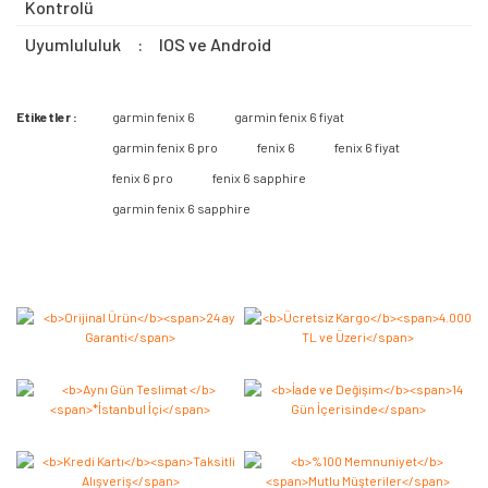
Kontrolü
Uyumlululuk
:
IOS ve Android
Lens materyali
Safir Kristal
Etiketler :
garmin fenix 6
garmin fenix 6 fiyat
Kadran materyali
Paslanmaz çelik veya Elmasımsı Karbon
Bu ürüne ilk yorumu siz yapın 2.000 Puan Kazanın!
garmin fenix 6 pro
fenix 6
fenix 6 fiyat
(DLC) kaplamalı çelik
fenix 6 pro
fenix 6 sapphire
Kasa Materyali
Paslanmaz çelikveya Elmasımsı Karbon
Yorum Yaz
(DLC) kaplamalı çelik
garmin fenix 6 sapphire
QuickFit™ kordon uyumluluğu
Dahil (22mm)
Kayış materyali
Silikon, deri, titanyum veya naylon
Fiziksel boyut
47x 47x 14.7mm | Bu ölçülerdeki bileklere
uyar: Silikon kayış: 125-208mm | Deri
kayış: 132-210mm | Kumaş kayış: 132-
210mm | Metal kayış: 132-215mm
Ekran boyutu
1.3” (33,02 mm) çap
Ekran çözünürlüğü
260 x 260 piksel
Ekran tipi
Güneş ışığında görülebilir, transreflektif
piksel içi hafıza (MIP)