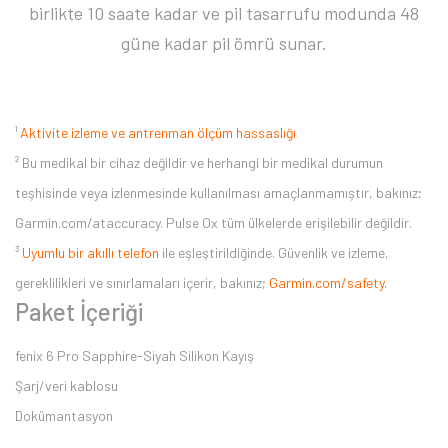
birlikte 10 saate kadar ve pil tasarrufu modunda 48
güne kadar pil ömrü sunar.
¹
Aktivite izleme ve antrenman ölçüm hassaslığı
² Bu medikal bir cihaz değildir ve herhangi bir medikal durumun
teşhisinde veya izlenmesinde kullanılması amaçlanmamıştır, bakınız;
Garmin.com/ataccuracy. Pulse Ox tüm ülkelerde erişilebilir değildir.
³
Uyumlu bir akıllı telefon
ile eşleştirildiğinde. Güvenlik ve izleme,
gereklilikleri ve sınırlamaları içerir, bakınız;
Garmin.com/safety.
Paket İçeriği
fenix 6 Pro Sapphire-Siyah Silikon Kayış
Şarj/veri kablosu
Dokümantasyon