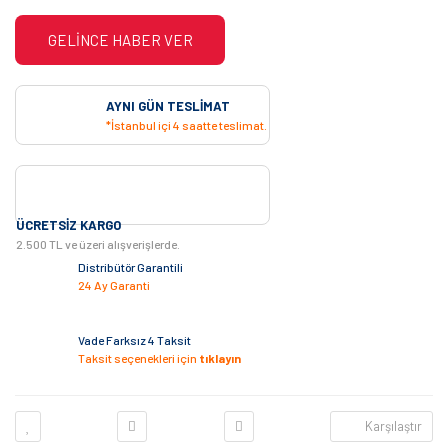
GELİNCE HABER VER
AYNI GÜN TESLIMAT
*İstanbul içi 4 saatte teslimat.
ÜCRETSIZ KARGO
2.500 TL ve üzeri alışverişlerde.
Distribütör Garantili
24 Ay Garanti
Vade Farksız 4 Taksit
Taksit seçenekleri için
tıklayın
Karşılaştır