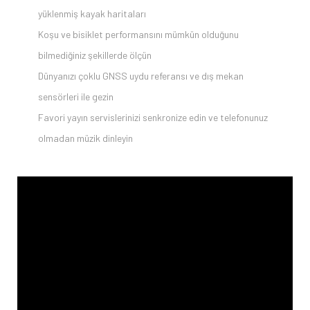
yüklenmiş kayak haritaları
Koşu ve bisiklet performansını mümkün olduğunu
bilmediğiniz şekillerde ölçün
Dünyanızı çoklu GNSS uydu referansı ve dış mekan
sensörleri ile gezin
Favori yayın servislerinizi senkronize edin ve telefonunuz
olmadan müzik dinleyin