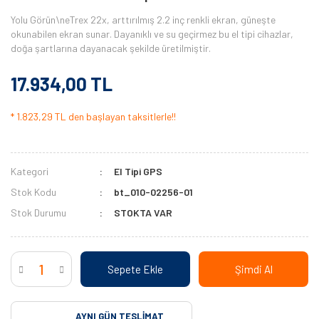
Yolu Görün\neTrex 22x, arttırılmış 2.2 inç renkli ekran, güneşte
okunabilen ekran sunar. Dayanıklı ve su geçirmez bu el tipi cihazlar,
doğa şartlarına dayanacak şekilde üretilmiştir.
17.934,00 TL
* 1.823,29 TL den başlayan taksitlerle!!
Kategori
El Tipi GPS
Stok Kodu
bt_010-02256-01
Stok Durumu
STOKTA VAR
Sepete Ekle
Şimdi Al
AYNI GÜN TESLIMAT