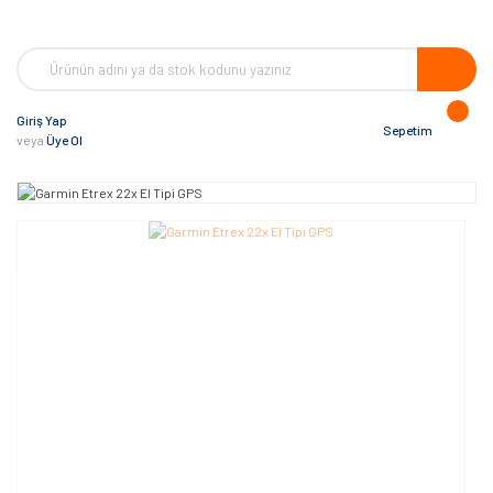
Giriş Yap
Sepetim
veya
Üye Ol