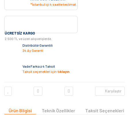
*İstanbul içi 4 saatte teslimat.
ÜCRETSIZ KARGO
2.500 TL ve üzeri alışverişlerde.
Distribütör Garantili
24 Ay Garanti
Vade Farksız 4 Taksit
Taksit seçenekleri için
tıklayın
Karşılaştır
Ürün Bilgisi
Teknik Özellikler
Taksit Seçenekleri