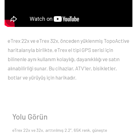
eTrex 22x ve eTrex 32x, önceden yüklenmiş TopoActive
haritalarıyla birlikte, eTrex el tipi GPS serisi için
bilinenle aynı kullanım kolaylığı, dayanıklılığı ve satın
alınabilirliği sunar. Bu cihazlar, ATV'ler, bisikletler,
botlar ve yürüyüş için harikadır.
Yolu Görün
eTrex 22x ve 32x, arttırılmış 2.2”, 65K renk, güneşte