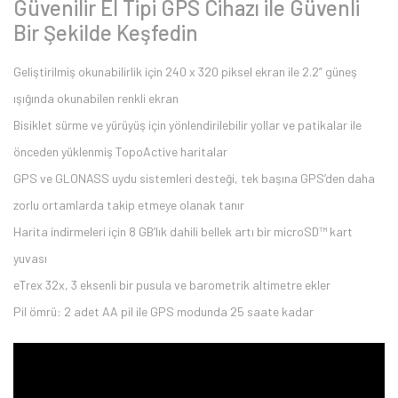
Güvenilir El Tipi GPS Cihazı ile Güvenli
Bir Şekilde Keşfedin
Geliştirilmiş okunabilirlik için 240 x 320 piksel ekran ile 2.2” güneş
ışığında okunabilen renkli ekran
Bisiklet sürme ve yürüyüş için yönlendirilebilir yollar ve patikalar ile
önceden yüklenmiş TopoActive haritalar
GPS ve GLONASS uydu sistemleri desteği, tek başına GPS’den daha
zorlu ortamlarda takip etmeye olanak tanır
Harita indirmeleri için 8 GB’lık dahili bellek artı bir microSD™ kart
yuvası
eTrex 32x, 3 eksenli bir pusula ve barometrik altimetre ekler
Pil ömrü: 2 adet AA pil ile GPS modunda 25 saate kadar