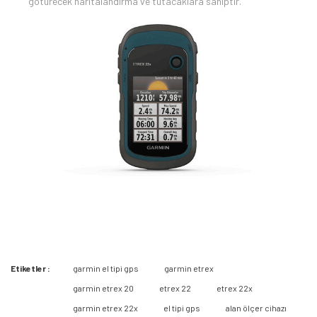
götürecek haritalandırma ve tutacaklara sahiptir.
Etiketler :
garmin el tipi gps
garmin etrex
Bu ürüne ilk yorumu siz yapın 2.000 Puan Kazanın!
garmin etrex 20
etrex 22
etrex 22x
garmin etrex 22x
el tipi gps
alan ölçer cihazı