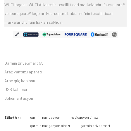
Wi-Fi logosu, Wi-Fi Alliance'ın tescilli ticari markalarıdır. foursquare®
ve foursquare® logoları Foursquare Labs, Inc.'nin tescilli ticari
markalarıdır. Tüm hakları saklıdır.
Garmin DriveSmart 55
Araç vantuzu aparatı
Araç güç kablosu
USB kablosu
Dokümantasyon
Etiketler :
garmin navigasyon
navigasyon cihazı
Bu ürüne ilk yorumu siz yapın 2.000 Puan Kazanın!
garmin navigasyon cihazı
garmin drivesmart