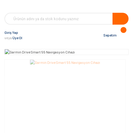
Giriş Yap
Sepetim
veya
Üye Ol