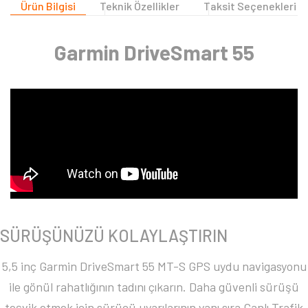
Ürün Bilgisi
Teknik Özellikler
Taksit Seçenekleri
Garmin DriveSmart 55
SÜRÜŞÜNÜZÜ KOLAYLAŞTIRIN
5,5 inç Garmin DriveSmart 55 MT-S GPS uydu navigasyonu
ile gönül rahatlığının tadını çıkarın. Daha güvenli sürüşü
teşvik etmek için sürücü uyarılarının yanı sıra Canlı Trafik