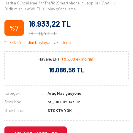
Harita Güncelleme-\\nTrafik (Smartphonelink app.ile)-\\nAkıllı
Bildirimler- \\nWi-Fi ile kolay güncelleme
16.933,22 TL
%7
18.110,40 TL
* 1.721,54 TL den başlayan taksitlerle!!
Havale/EFT
(%5,00 ek indirim)
16.086,56 TL
Kategori
Araç Navigasyonu
Stok Kodu
bt_010-02037-12
Stok Durumu
STOKTA YOK