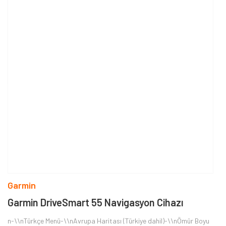
Garmin
Garmin DriveSmart 55 Navigasyon Cihazı
n-\\nTürkçe Menü-\\nAvrupa Haritası (Türkiye dahil)-\\nÖmür Boyu