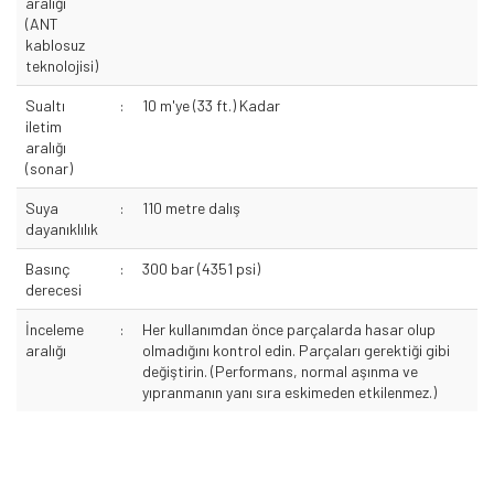
aralığı
(ANT
kablosuz
teknolojisi)
Sualtı
:
10 m'ye (33 ft.) Kadar
iletim
aralığı
(sonar)
Suya
:
110 metre dalış
dayanıklılık
Basınç
:
300 bar (4351 psi)
derecesi
İnceleme
:
Her kullanımdan önce parçalarda hasar olup
aralığı
olmadığını kontrol edin. Parçaları gerektiği gibi
değiştirin. (Performans, normal aşınma ve
yıpranmanın yanı sıra eskimeden etkilenmez.)