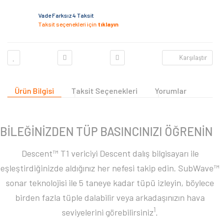
Vade Farksız 4 Taksit
Taksit seçenekleri için
tıklayın
Karşılaştır
Ürün Bilgisi
Taksit Seçenekleri
Yorumlar
BİLEĞİNİZDEN TÜP BASINCINIZI ÖĞRENİN
Descent™ T1 vericiyi Descent dalış bilgisayarı ile
eşleştirdiğinizde aldığınız her nefesi takip edin. SubWave™
sonar teknolojisi ile 5 taneye kadar tüpü izleyin, böylece
birden fazla tüple dalabilir veya arkadaşınızın hava
1
seviyelerini görebilirsiniz
.