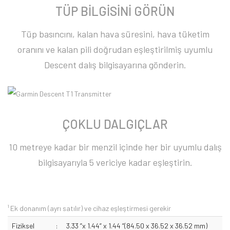
TÜP BİLGİSİNİ GÖRÜN
Tüp basıncını, kalan hava süresini, hava tüketim
oranını ve kalan pili doğrudan eşleştirilmiş uyumlu
Descent dalış bilgisayarına gönderin.
ÇOKLU DALGIÇLAR
10 metreye kadar bir menzil içinde her bir uyumlu dalış
bilgisayarıyla 5 vericiye kadar eşleştirin.
¹ Ek donanım (ayrı satılır) ve cihaz eşleştirmesi gerekir
Fiziksel
:
3.33 ”x 1.44” x 1.44 ”(84.50 x 36.52 x 36.52 mm)