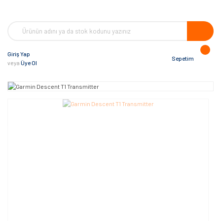
Giriş Yap
Sepetim
veya
Üye Ol