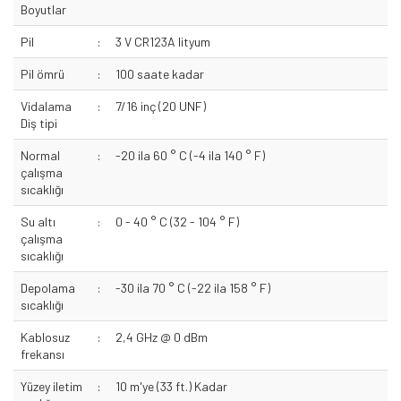
Boyutlar
Pil
:
3 V CR123A lityum
Pil ömrü
:
100 saate kadar
Vidalama
:
7/16 inç (20 UNF)
Diş tipi
Normal
:
-20 ila 60 ° C (-4 ila 140 ° F)
çalışma
sıcaklığı
Su altı
:
0 - 40 ° C (32 - 104 ° F)
çalışma
sıcaklığı
Depolama
:
-30 ila 70 ° C (-22 ila 158 ° F)
sıcaklığı
Kablosuz
:
2,4 GHz @ 0 dBm
frekansı
Yüzey iletim
:
10 m'ye (33 ft.) Kadar