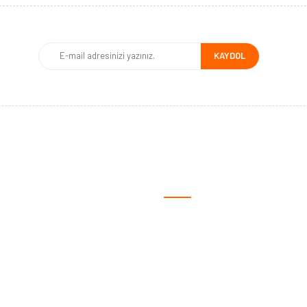
KAYDOL
MSAL
ALIŞVERİŞ
fa
Satış Sözleşmesi
ızda
Ödeme ve Teslimat
iz?
Gizlilik ve Güvenlik
lgileri
Garanti Şartları
yalar
İade ve Değişim