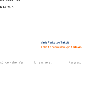
KTA YOK
Vade Farksız 4 Taksit
Taksit seçenekleri için
tıklayın
üşünce Haber Ver
Tavsiye Et
Karşılaştır