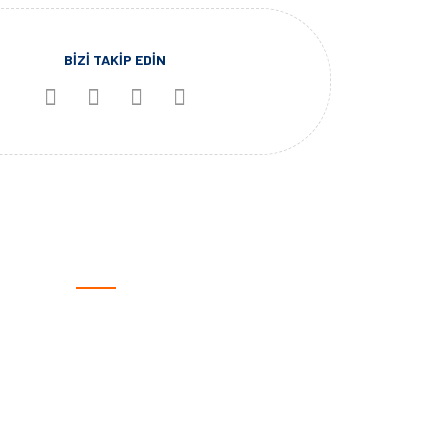
BİZİ TAKİP EDİN
KATEGORİLER
Otomotiv
Spor Ürünleri
Giyilebilir Teknoloji
Outdoor
Marine