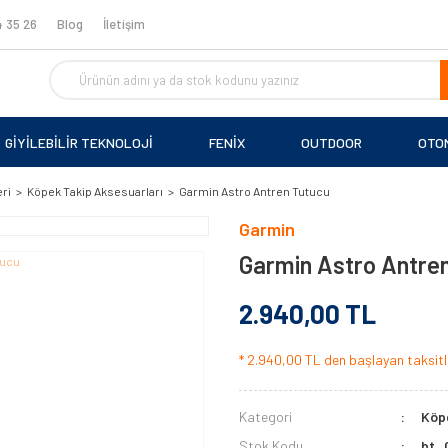
 35 26
Blog
İletişim
GİYİLEBİLİR TEKNOLOJİ
FENİX
OUTDOOR
OTO
ri
Köpek Takip Aksesuarları
Garmin Astro Antren Tutucu
Garmin
Garmin Astro Antre
2.940,00 TL
* 2.940,00 TL den başlayan taksitle
Kategori
Köpe
Stok Kodu
bt_