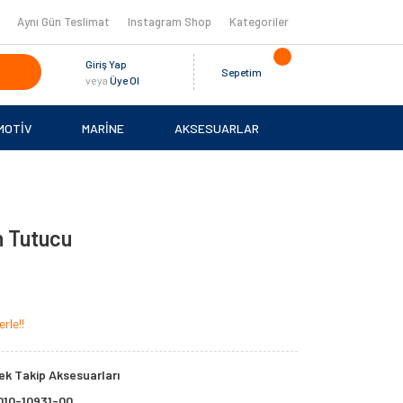
Aynı Gün Teslimat
Instagram Shop
Kategoriler
Giriş Yap
Sepetim
veya
Üye Ol
MOTİV
MARİNE
AKSESUARLAR
n Tutucu
rle!!
k Takip Aksesuarları
010-10931-00