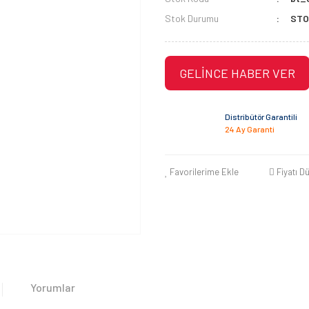
Stok Durumu
STO
GELİNCE HABER VER
Distribütör Garantili
24 Ay Garanti
Favorilerime Ekle
Fiyatı D
Yorumlar