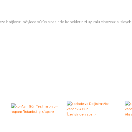
a bağlanır, böylece sürüş sırasında köpeklerinizi uyumlu cihazınızla izleyebil
Bu ürüne ilk yorumu siz yapın 2.000 Puan Kazanın!
Yorum Yaz