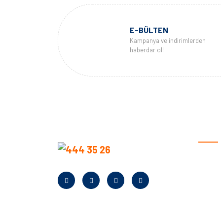
E-BÜLTEN
Kampanya ve indirimlerden
haberdar ol!
KURU
Anasay
Hakkım
Neden B
Banka Bi
Kampan