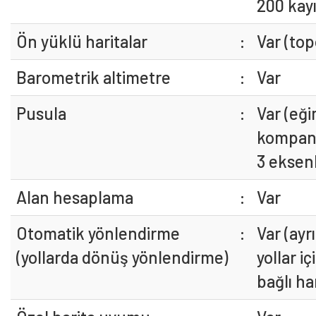
200 kayı
Ön yüklü haritalar
:
Var (top
Barometrik altimetre
:
Var
Pusula
:
Var (eğ
kompan
3 eksenl
Alan hesaplama
:
Var
Otomatik yönlendirme
:
Var (ayrı
(yollarda dönüş yönlendirme)
yollar iç
bağlı ha