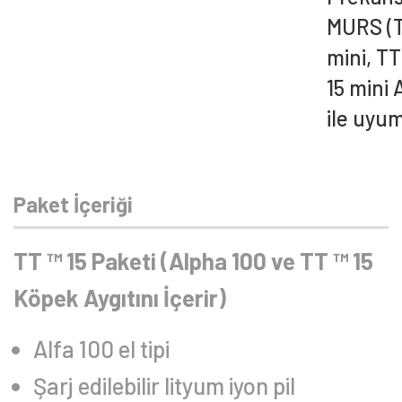
MURS (T 
mini, TT
15 mini 
ile uyu
Paket İçeriği
TT ™ 15 Paketi (Alpha 100 ve TT ™ 15
Köpek Aygıtını İçerir)
Alfa 100 el tipi
Şarj edilebilir lityum iyon pil