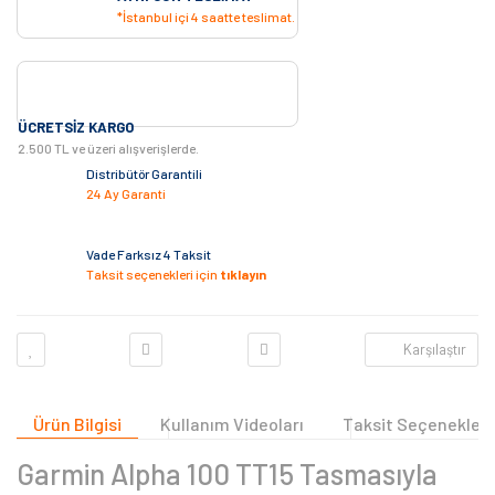
*İstanbul içi 4 saatte teslimat.
ÜCRETSIZ KARGO
2.500 TL ve üzeri alışverişlerde.
Distribütör Garantili
24 Ay Garanti
Vade Farksız 4 Taksit
Taksit seçenekleri için
tıklayın
Karşılaştır
Ürün Bilgisi
Kullanım Videoları
Taksit Seçenekleri
Garmin Alpha 100 TT15 Tasmasıyla