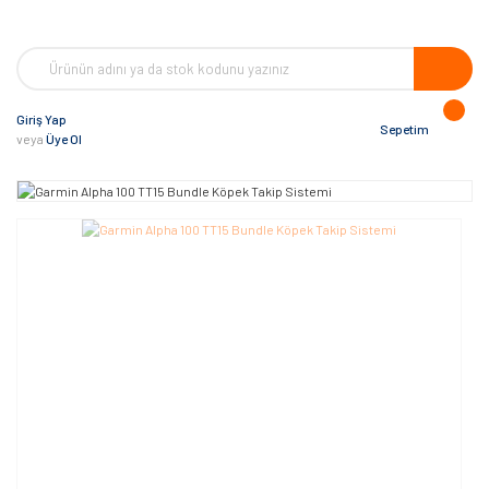
Giriş Yap
Sepetim
veya
Üye Ol