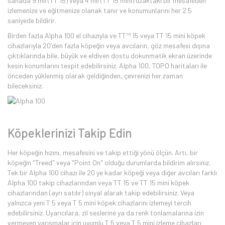
sahada 9 mil (TT 15) veya 4 mil (TT 15 mini) uzaktaki bir mesafeden
izlemenize ve eğitmenize olanak tanır ve konumunlarını her 2.5
saniyede bildirir.
Birden fazla Alpha 100 el cihazıyla ve TT™ 15 veya TT 15 mini köpek
cihazlarıyla 20'den fazla köpeğin veya avcıların, göz mesafesi dışına
çıktıklarında bile, büyük ve eldiven dostu dokunmatik ekran üzerinde
kesin konumlarını tespit edebilirsiniz. Alpha 100, TOPO haritaları ile
önceden yüklenmiş olarak geldiğinden, çevrenizi her zaman
bileceksiniz.
Köpeklerinizi Takip Edin
Her köpeğin hızını, mesafesini ve takip ettiği yönü ölçün. Artı, bir
köpeğin "Treed" veya "Point On" olduğu durumlarda bildirim alırsınız.
Tek bir Alpha 100 cihazı ile 20 ye kadar köpeği veya diğer avcıları farklı
Alpha 100 takip cihazlarından veya TT 15 ve TT 15 mini köpek
cihazlarından (ayrı satılır) sinyal alarak takip edebilirsiniz. Veya
yalnızca yeni T 5 veya T 5 mini köpek cihazlarını izlemeyi tercih
edebilirsiniz. Uyarıcılara, zil seslerine ya da renk tonlamalarına izin
vermeyen yarışmalar için uyumlu T 5 veya T 5 mini izleme cihazları