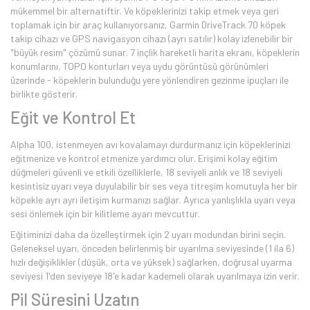
mükemmel bir alternatiftir. Ve köpeklerinizi takip etmek veya geri
toplamak için bir araç kullanıyorsanız, Garmin DriveTrack 70 köpek
takip cihazı ve GPS navigasyon cihazı (ayrı satılır) kolay izlenebilir bir
"büyük resim" çözümü sunar. 7 inçlik hareketli harita ekranı, köpeklerin
konumlarını, TOPO konturları veya uydu görüntüsü görünümleri
üzerinde - köpeklerin bulunduğu yere yönlendiren gezinme ipuçları ile
birlikte gösterir.
Eğit ve Kontrol Et
Alpha 100, istenmeyen avı kovalamayı durdurmanız için köpeklerinizi
eğitmenize ve kontrol etmenize yardımcı olur. Erişimi kolay eğitim
düğmeleri güvenli ve etkili özelliklerle, 18 seviyeli anlık ve 18 seviyeli
kesintisiz uyarı veya duyulabilir bir ses veya titreşim komutuyla her bir
köpekle ayrı ayrı iletişim kurmanızı sağlar. Ayrıca yanlışlıkla uyarı veya
sesi önlemek için bir kilitleme ayarı mevcuttur.
Eğitiminizi daha da özelleştirmek için 2 uyarı modundan birini seçin.
Geleneksel uyarı, önceden belirlenmiş bir uyarılma seviyesinde (1 ila 6)
hızlı değişiklikler (düşük, orta ve yüksek) sağlarken, doğrusal uyarma
seviyesi 1'den seviyeye 18'e kadar kademeli olarak uyarılmaya izin verir.
Pil Süresini Uzatın