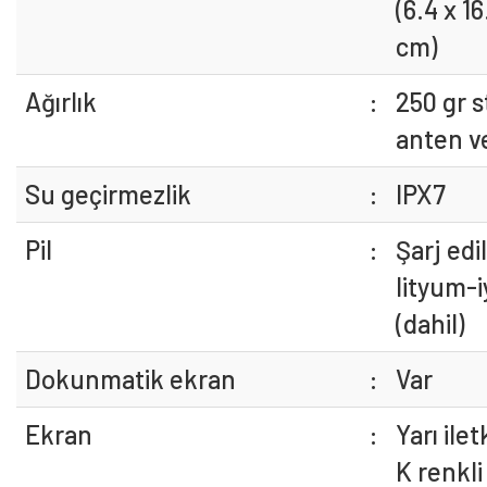
(6.4 x 16
cm)
Ağırlık
:
250 gr 
anten ve
Su geçirmezlik
:
IPX7
Pil
:
Şarj edil
lityum-
(dahil)
Dokunmatik ekran
:
Var
Ekran
:
Yarı ile
K renkl