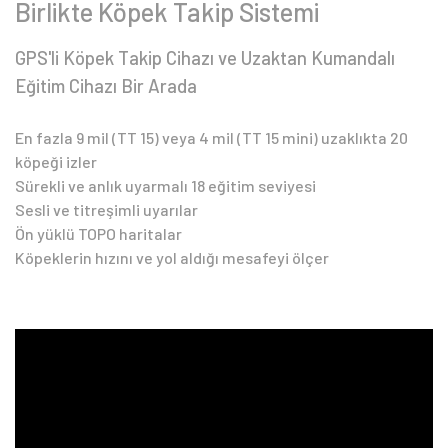
Birlikte Köpek Takip Sistemi
GPS'li Köpek Takip Cihazı ve Uzaktan Kumandalı
Eğitim Cihazı Bir Arada
En fazla 9 mil (TT 15) veya 4 mil (TT 15 mini) uzaklıkta 20
köpeği izler
Sürekli ve anlık uyarmalı 18 eğitim seviyesi
Sesli ve titreşimli uyarılar
Ön yüklü TOPO haritalar
Köpeklerin hızını ve yol aldığı mesafeyi ölçer