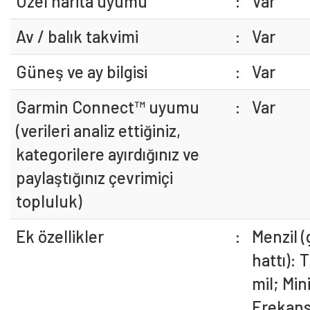
Özel harita uyumu
:
Var
Av / balık takvimi
:
Var
Güneş ve ay bilgisi
:
Var
Garmin Connect™ uyumu
:
Var
(verileri analiz ettiğiniz,
kategorilere ayırdığınız ve
paylaştığınız çevrimiçi
topluluk)
Ek özellikler
:
Menzil 
hattı): T
mil; Mini
Frekans