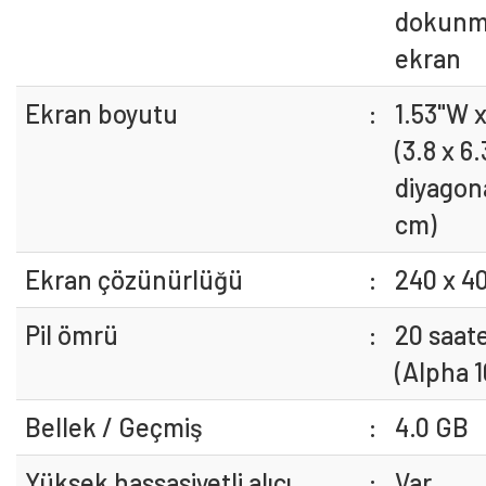
dokunm
ekran
Ekran boyutu
:
1.53"W x
(3.8 x 6.
diyagona
cm)
Ekran çözünürlüğü
:
240 x 40
Pil ömrü
:
20 saat
(Alpha 1
Bellek / Geçmiş
:
4.0 GB
Yüksek hassasiyetli alıcı
:
Var