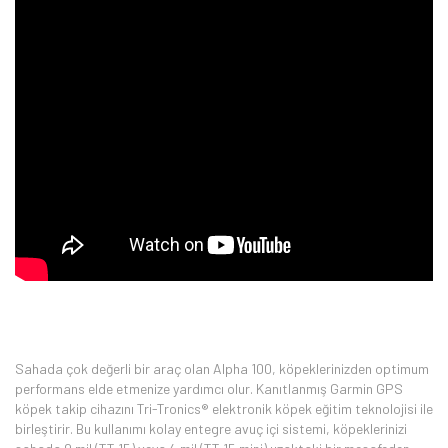
Sahada çok değerli bir araç olan Alpha 100, köpeklerinizden optimum
performans elde etmenize yardımcı olur. Kanıtlanmış Garmin GPS
köpek takip cihazını Tri-Tronics® elektronik köpek eğitim teknolojisi ile
birleştirir. Bu kullanımı kolay entegre avuç içi sistemi, köpeklerinizi