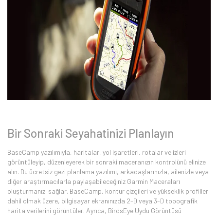
Bir Sonraki Seyahatinizi Planlayın
BaseCamp yazılımıyla, haritalar, yol işaretleri, rotalar ve izleri
görüntüleyip, düzenleyerek bir sonraki maceranızın kontrolünü elinize
alın. Bu ücretsiz gezi planlama yazılımı, arkadaşlarınızla, ailenizle veya
diğer araştırmacılarla paylaşabileceğiniz Garmin Maceraları
oluşturmanızı sağlar. BaseCamp, kontur çizgileri ve yükseklik profilleri
dahil olmak üzere, bilgisayar ekranınızda 2-D veya 3-D topografik
harita verilerini görüntüler. Ayrıca, BirdsEye Uydu Görüntüsü