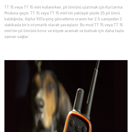
TT 15 veya TT 15 mini kullanırken, pil ömrünü uzatmak için Kurtarma
Moduna geçin. TT 15 veya TT 15 mini'nin yaklaşık yüzde 25 pil ömrü
kaldığında, Alpha 100'e ping güncelleme oranını her 2,5 saniyeden 2
dakikada bir'e otomatik olarak yavaşlatır. Bu mod TT 15 veya TT 15
mini'nin pil ömrünü korur ve köpek aramak ve bulmak için daha fazla
zaman sağlar.