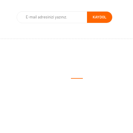
KAYDOL
MSAL
ALIŞVERİŞ
fa
Satış Sözleşmesi
ızda
Ödeme ve Teslimat
iz?
Gizlilik ve Güvenlik
lgileri
Garanti Şartları
yalar
İade ve Değişim
 Talep Formu
Müşteri Hizmetleri