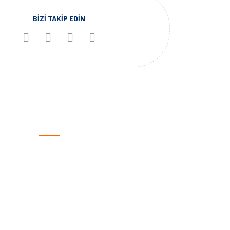
BİZİ TAKİP EDİN
KATEGORİLER
Otomotiv
Spor Ürünleri
Giyilebilir Teknoloji
Outdoor
Marine
Haritalar