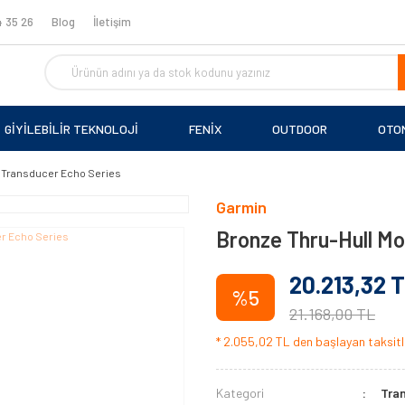
 35 26
Blog
İletişim
GİYİLEBİLİR TEKNOLOJİ
FENİX
OUTDOOR
OTO
 Transducer Echo Series
Garmin
Bronze Thru-Hull Mo
20.213,32 
%5
21.168,00 TL
* 2.055,02 TL den başlayan taksitle
Kategori
Tra