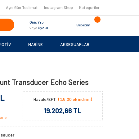
Aynı Gün Teslimat
Instagram Shop
Kategoriler
Giriş Yap
Sepetim
veya
Üye Ol
MOTİV
MARİNE
AKSESUARLAR
unt Transducer Echo Series
TL
Havale/EFT
(%5,00 ek indirim)
19.202,66 TL
rle!!
nsducer