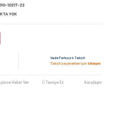
010-10217-22
KTA YOK
Vade Farksız 4 Taksit
Taksit seçenekleri için
tıklayın
üşünce Haber Ver
Tavsiye Et
Karşılaştır