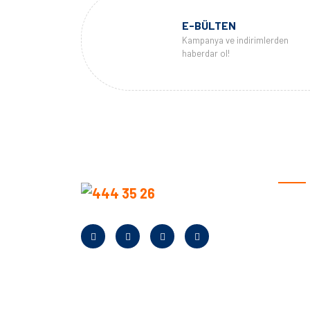
E-BÜLTEN
Kampanya ve indirimlerden
haberdar ol!
KURU
Anasay
Hakkım
Neden B
Banka Bi
Kampan
Bayilik