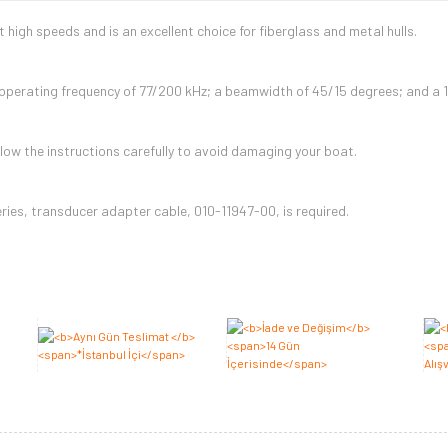
 high speeds and is an excellent choice for fiberglass and metal hulls.
 operating frequency of 77/200 kHz; a beamwidth of 45/15 degrees; and a 1
llow the instructions carefully to avoid damaging your boat.
ries, transducer adapter cable, 010-11947-00, is required.
Bu ürüne ilk yorumu siz yapın 2.000 Puan Kazanın!
Yorum Yaz