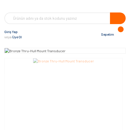
Giriş Yap
Sepetim
veya
Üye Ol