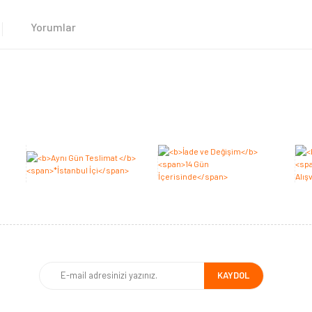
Yorumlar
Bu ürüne ilk yorumu siz yapın 2.000 Puan Kazanın!
Yorum Yaz
KAYDOL