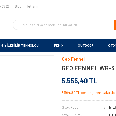
 35 26
Blog
İletişim
GİYİLEBİLİR TEKNOLOJİ
FENİX
OUTDOOR
OTO
Geo Fennel
GEO FENNEL WB-3 La
5.555,40 TL
* 564,80 TL den başlayan taksitlerl
Stok Kodu
bt_
Stok Durumu
STO