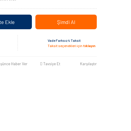
e Ekle
Şimdi Al
Vade Farksız 4 Taksit
Taksit seçenekleri için
tıklayın
üşünce Haber Ver
Tavsiye Et
Karşılaştır