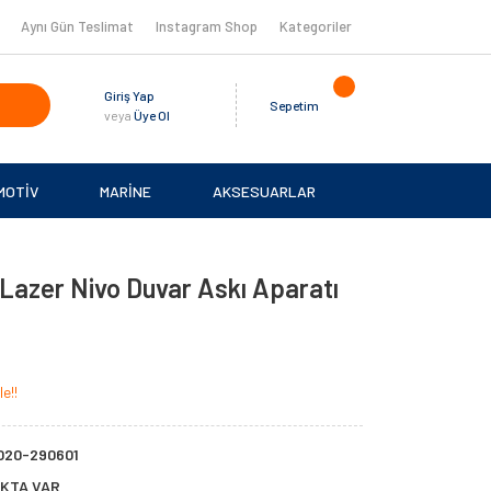
Aynı Gün Teslimat
Instagram Shop
Kategoriler
Giriş Yap
Sepetim
veya
Üye Ol
MOTİV
MARİNE
AKSESUARLAR
zer Nivo Duvar Askı Aparatı
e!!
020-290601
KTA VAR