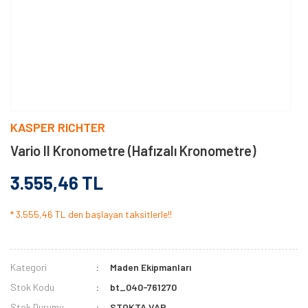
KASPER RICHTER
Vario II Kronometre (Hafızalı Kronometre)
3.555,46 TL
* 3.555,46 TL den başlayan taksitlerle!!
Kategori
Maden Ekipmanları
Stok Kodu
bt_040-761270
Stok Durumu
STOKTA VAR