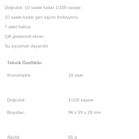
Doğruluk; 10 saate kadar 1/100 saniye
10 saate kadar geri sayım fonksiyonu
7 adet hafıza
Çift gösterimli ekran
Su sıçramalı dayanıklı
Teknik Özellikler
Kronometre
10 saat
Doğruluk
1/100 sayine
Boyutları
96 x 59 x 20 mm
Ağırlık
65 g