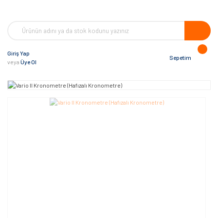
Giriş Yap
Sepetim
veya
Üye Ol