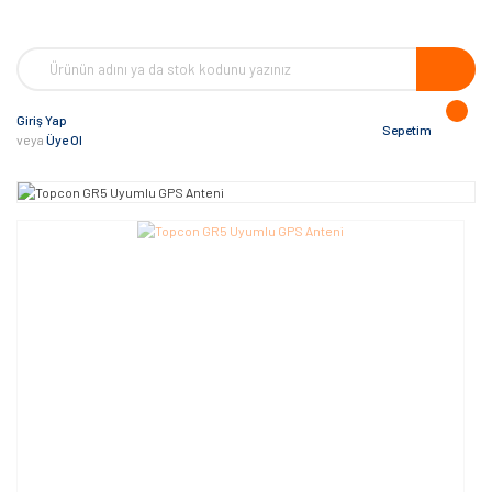
Giriş Yap
Sepetim
veya
Üye Ol