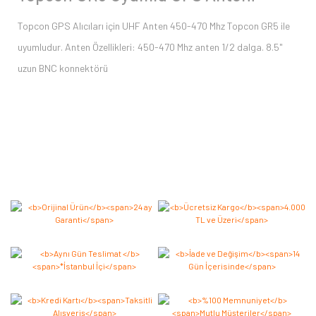
Topcon GPS Alıcıları için UHF Anten 450-470 Mhz Topcon GR5 ile
uyumludur. Anten Özellikleri: 450-470 Mhz anten 1/2 dalga. 8.5"
uzun BNC konnektörü
Bu ürüne ilk yorumu siz yapın 2.000 Puan Kazanın!
Yorum Yaz