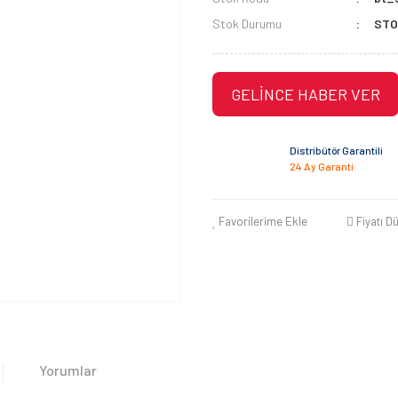
Stok Durumu
STO
GELİNCE HABER VER
Distribütör Garantili
24 Ay Garanti
Favorilerime Ekle
Fiyatı D
Yorumlar