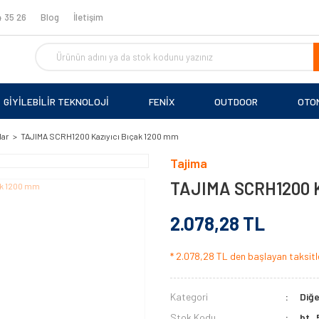
 35 26
Blog
İletişim
GİYİLEBİLİR TEKNOLOJİ
FENİX
OUTDOOR
OTO
lar
TAJIMA SCRH1200 Kazıyıcı Bıçak 1200 mm
Tajima
TAJIMA SCRH1200 Ka
2.078,28 TL
* 2.078,28 TL den başlayan taksitle
Kategori
Diğe
Stok Kodu
bt_