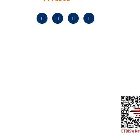
Anasay
Hakkım
Neden B
Banka Bi
Kampan
Bayilik
Kurumsa
Yardım
KVKK A
İletişim