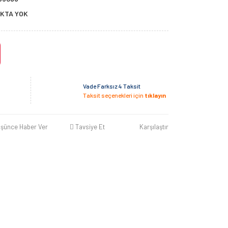
KTA YOK
Vade Farksız 4 Taksit
Taksit seçenekleri için
tıklayın
üşünce Haber Ver
Tavsiye Et
Karşılaştır