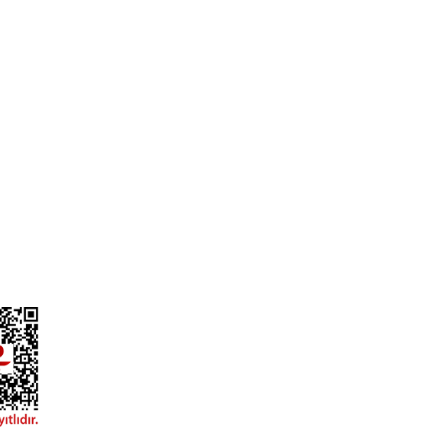
fa
Satış Sözleşmesi
ızda
Ödeme ve Teslimat
iz?
Gizlilik ve Güvenlik
lgileri
Garanti Şartları
yalar
İade ve Değişim
 Talep Formu
Müşteri Hizmetleri
l Alım Talep Formu
Sıkça Sorulan Sorular
Garmin Bilgi Bankası
ydınlatma Metni
Kargo Takibi
Havale/EFT Bildirim Formu