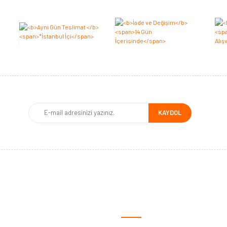
Bu ürüne ilk yorumu siz yapın 2.000 Puan Kazanın!
Yorum Yaz
KAYDOL
MSAL
ALIŞVERİŞ