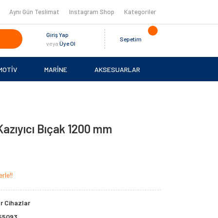
Aynı Gün Teslimat
Instagram Shop
Kategoriler
Giriş Yap
Sepetim
veya
Üye Ol
MOTİV
MARİNE
AKSESUARLAR
zıyıcı Bıçak 1200 mm
rle!!
r Cihazlar
55093