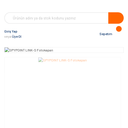
Giriş Yap
Sepetim
veya
Üye Ol