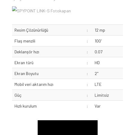
Resim Çözünürlüğü
:
12 mp
Flaş menzili
:
100'
Deklanşör hızı
:
0.07
Ekran türü
:
HD
Ekran Boyutu
:
2"
Mobil veri aktarım hızı
:
LTE
Güç
:
Limitsiz
Hızlı kurulum
:
Var