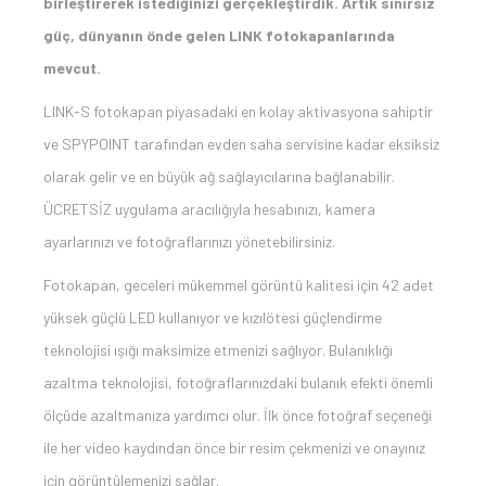
birleştirerek istediğinizi gerçekleştirdik. Artık sınırsız
güç, dünyanın önde gelen LINK fotokapanlarında
mevcut.
LINK-S fotokapan piyasadaki en kolay aktivasyona sahiptir
ve SPYPOINT tarafından evden saha servisine kadar eksiksiz
olarak gelir ve en büyük ağ sağlayıcılarına bağlanabilir.
ÜCRETSİZ uygulama aracılığıyla hesabınızı, kamera
ayarlarınızı ve fotoğraflarınızı yönetebilirsiniz.
Fotokapan, geceleri mükemmel görüntü kalitesi için 42 adet
yüksek güçlü LED kullanıyor ve kızılötesi güçlendirme
teknolojisi ışığı maksimize etmenizi sağlıyor. Bulanıklığı
azaltma teknolojisi, fotoğraflarınızdaki bulanık efekti önemli
ölçüde azaltmanıza yardımcı olur. İlk önce fotoğraf seçeneği
ile her video kaydından önce bir resim çekmenizi ve onayınız
için görüntülemenizi sağlar.