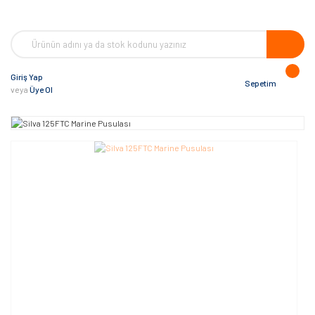
Giriş Yap
Sepetim
veya
Üye Ol