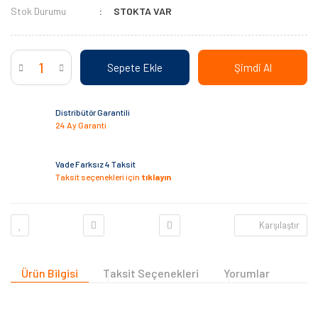
Stok Durumu
STOKTA VAR
Sepete Ekle
Şimdi Al
Distribütör Garantili
24 Ay Garanti
Vade Farksız 4 Taksit
Taksit seçenekleri için
tıklayın
Karşılaştır
Ürün Bilgisi
Taksit Seçenekleri
Yorumlar