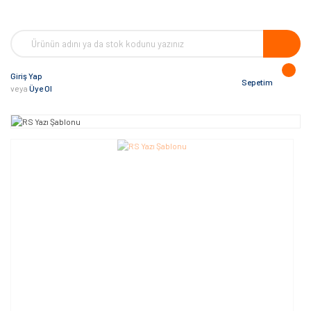
Giriş Yap
Sepetim
veya
Üye Ol