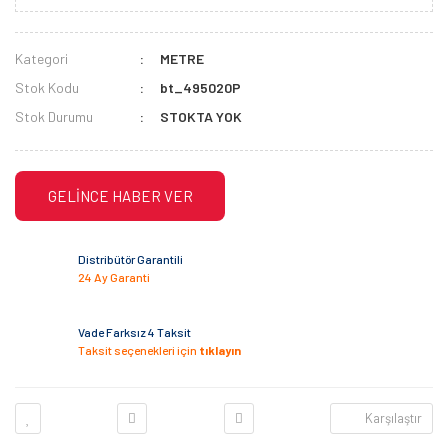
Kategori
METRE
Stok Kodu
bt_495020P
Stok Durumu
STOKTA YOK
GELİNCE HABER VER
Distribütör Garantili
24 Ay Garanti
Vade Farksız 4 Taksit
Taksit seçenekleri için
tıklayın
Karşılaştır