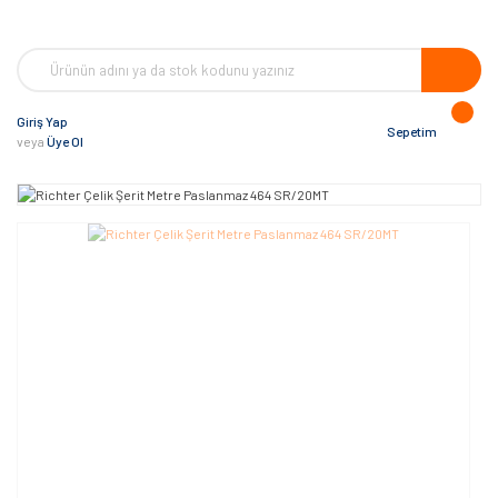
Giriş Yap
Sepetim
veya
Üye Ol