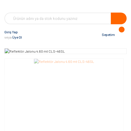
Giriş Yap
Sepetim
veya
Üye Ol