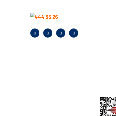
KURU
Anasay
Hakkım
Neden B
Banka Bi
Kampan
Bayilik
Kurumsa
Yardım
KVKK A
İletişim