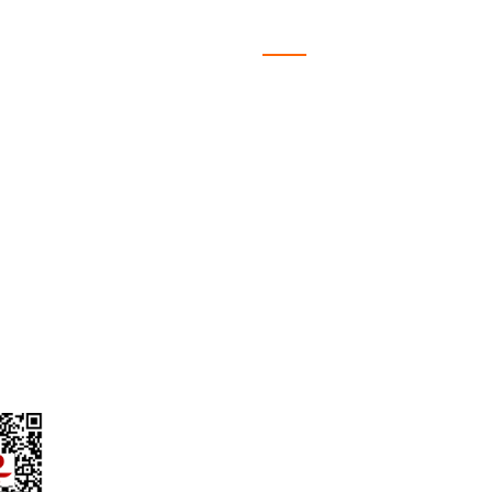
MSAL
ALIŞVERİŞ
fa
Satış Sözleşmesi
ızda
Ödeme ve Teslimat
iz?
Gizlilik ve Güvenlik
lgileri
Garanti Şartları
yalar
İade ve Değişim
 Talep Formu
Müşteri Hizmetleri
l Alım Talep Formu
Sıkça Sorulan Sorular
Garmin Bilgi Bankası
ydınlatma Metni
Kargo Takibi
Havale/EFT Bildirim Formu