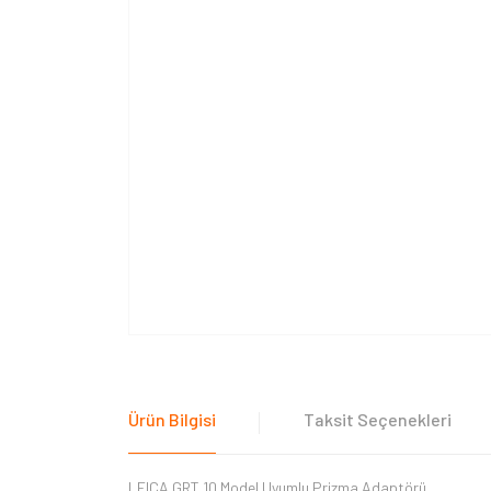
Ürün Bilgisi
Taksit Seçenekleri
LEICA GRT 10 Model Uyumlu Prizma Adaptörü