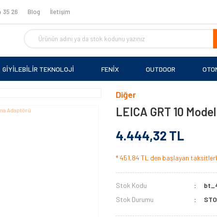
 35 26
Blog
İletişim
GİYİLEBİLİR TEKNOLOJİ
FENİX
OUTDOOR
OTO
Diğer
LEICA GRT 10 Model
4.444,32 TL
* 451,84 TL den başlayan taksitlerl
Stok Kodu
bt_
Stok Durumu
STO