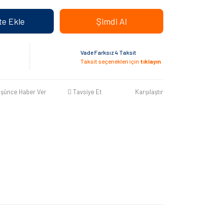
e Ekle
Şimdi Al
Vade Farksız 4 Taksit
Taksit seçenekleri için
tıklayın
üşünce Haber Ver
Tavsiye Et
Karşılaştır