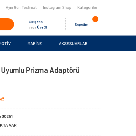
Aynı Gün Teslimat
Instagram Shop
Kategoriler
Giriş Yap
Sepetim
veya
Üye Ol
MOTİV
MARİNE
AKSESUARLAR
 Uyumlu Prizma Adaptörü
e!!
400251
KTA VAR