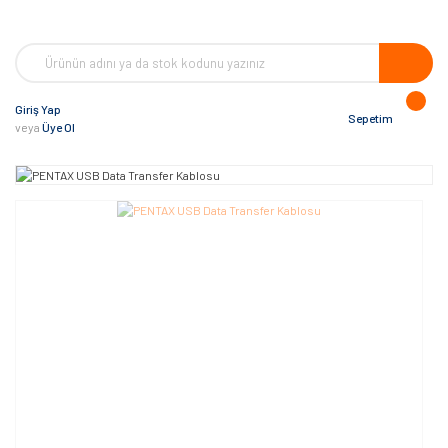
Giriş Yap
Sepetim
veya
Üye Ol