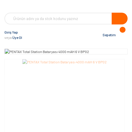
Giriş Yap
Sepetim
veya
Üye Ol