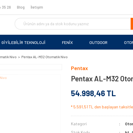
 35 26
Blog
İletişim
GİYİLEBİLİR TEKNOLOJİ
FENİX
OUTDOOR
OTO
matik Nivo
Pentax AL-M32 Otomatik Nivo
Pentax
Pentax AL-M32 Otom
54.998,46 TL
* 5.591,51 TL den başlayan taksitler
Kategori
Oto
Stok Kodu
bt_