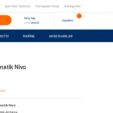
Aynı Gün Teslimat
Instagram Shop
Kategoriler
Giriş Yap
Sepetim
veya
Üye Ol
MOTİV
MARİNE
AKSESUARLAR
atik Nivo
le!!
matik Nivo
015-512924