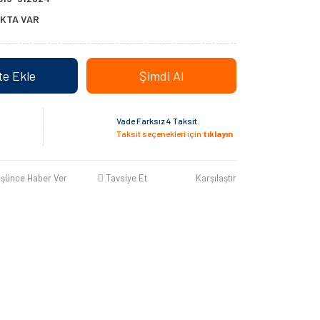
KTA VAR
e Ekle
Şimdi Al
Vade Farksız 4 Taksit
Taksit seçenekleri için
tıklayın
üşünce Haber Ver
Tavsiye Et
Karşılaştır