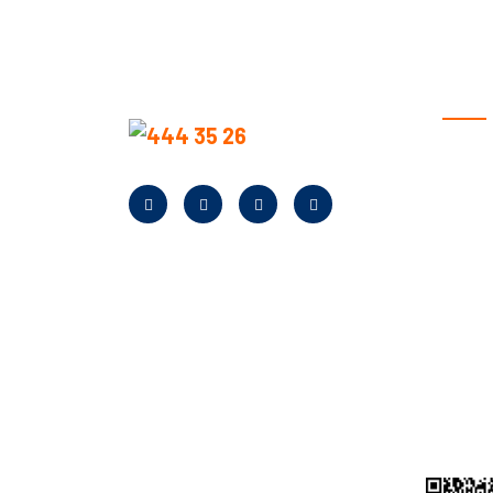
KURU
Anasay
Hakkım
Neden B
Banka Bi
Kampan
Bayilik
Kurumsa
Yardım
KVKK A
İletişim