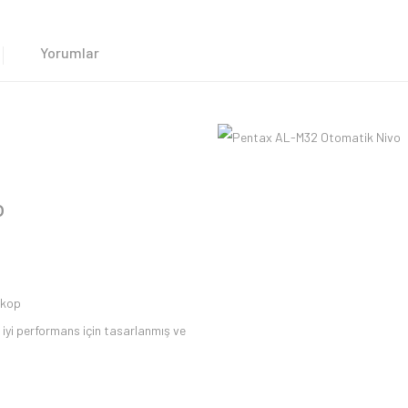
Yorumlar
o
skop
n iyi performans için tasarlanmış ve