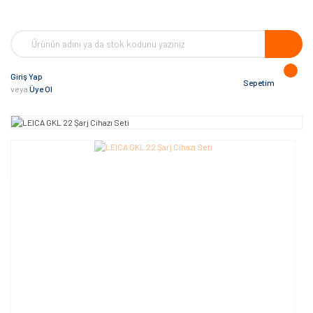
Giriş Yap
Sepetim
veya
Üye Ol