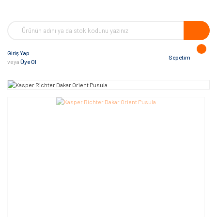
Giriş Yap
Sepetim
veya
Üye Ol