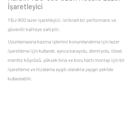
İşaretleyici
YBJ-800 lazer işaretleyici, istikrarlı bir performans ve
güvenilir kaliteye sahiptir.
Uzunlamasına kazma işlemini konumlandırma için lazer
işaretleme için kullanılır, ayrıca karayolu, demiryolu, tünel,
menfez köprüsü, yüksek bina ve boru hattı montajı için bir
işaretleme ve hizalama aygıtı olarakta yaygın şekilde
kullanılabilir.
Bu ürüne ilk yorumu siz yapın 2.000 Puan Kazanın!