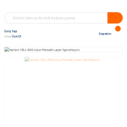
Giriş Yap
Sepetim
veya
Üye Ol