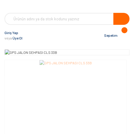
Giriş Yap
Sepetim
veya
Üye Ol