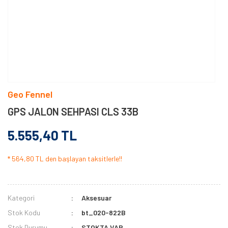
Geo Fennel
GPS JALON SEHPASI CLS 33B
5.555,40 TL
* 564,80 TL den başlayan taksitlerle!!
Kategori
Aksesuar
Stok Kodu
bt_020-822B
Stok Durumu
STOKTA VAR