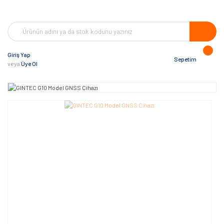
Giriş Yap
Sepetim
veya
Üye Ol