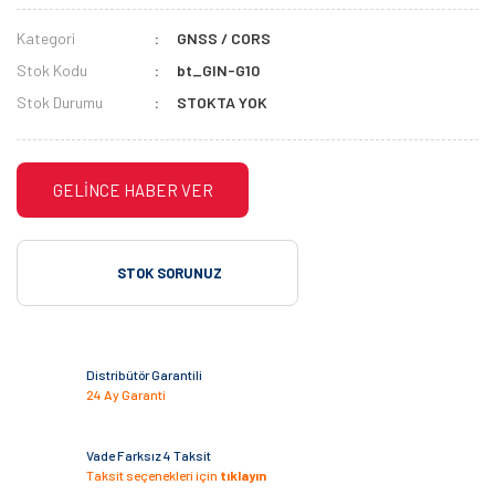
Kategori
GNSS / CORS
Stok Kodu
bt_GIN-G10
Stok Durumu
STOKTA YOK
GELİNCE HABER VER
STOK SORUNUZ
Distribütör Garantili
24 Ay Garanti
Vade Farksız 4 Taksit
Taksit seçenekleri için
tıklayın