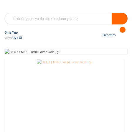
Giriş Yap
Sepetim
veya
Üye Ol