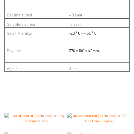
Çalışma süresi
40 saat
Şarj olma süresi
15 saat
Sıcaklık aralığı
-20 ° C - + 50 ° C
Boyutlar
376 x 180 x 49mm
Ağırlık
3,1 kg
Bu ürüne ilk yorumu siz yapın 2.000 Puan Kazanın!
Yorum Yaz