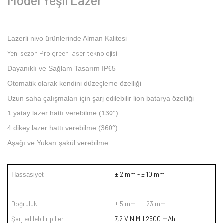
Model Yeşil Lazer
Lazerli nivo ürünlerinde Alman Kalitesi
Yeni sezon Pro green laser teknolojisi
Dayanıklı ve Sağlam Tasarım IP65
Otomatik olarak kendini düzeçleme özelliği
Uzun saha çalışmaları için şarj edilebilir lion batarya özelliği
1 yatay lazer hattı verebilme (130
°
)
4 dikey lazer hattı verebilme (360
°
)
Aşağı ve Yukarı şakül verebilme
± 2 mm - ± 10 mm
Hassasiyet
Doğruluk
± 5 mm - ± 23 mm
Şarj edilebilir piller
7,2 V NiMH 2500 mAh