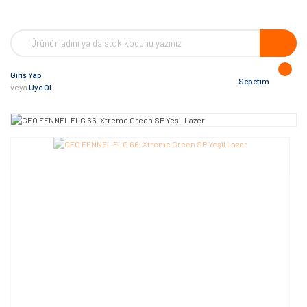
Giriş Yap
Sepetim
veya
Üye Ol