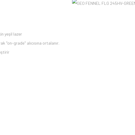
n yeşil lazer
k "on-grade" alıcısına ortalanır.
ştirir