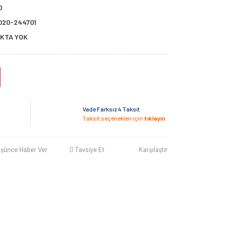
O
020-244701
KTA YOK
Vade Farksız 4 Taksit
Taksit seçenekleri için
tıklayın
üşünce Haber Ver
Tavsiye Et
Karşılaştır