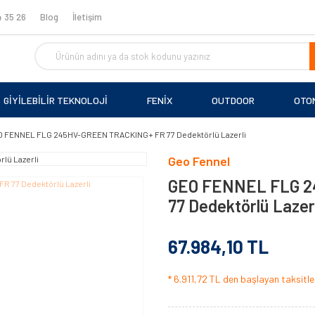
 35 26
Blog
İletişim
GİYİLEBİLİR TEKNOLOJİ
FENİX
OUTDOOR
OTO
 FENNEL FLG 245HV-GREEN TRACKING+ FR 77 Dedektörlü Lazerli
Geo Fennel
GEO FENNEL FLG 
77 Dedektörlü Lazerl
67.984,10 TL
* 6.911,72 TL den başlayan taksitler