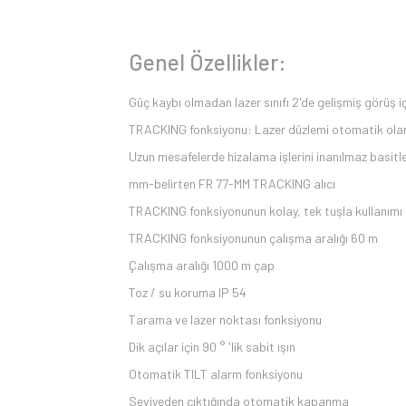
Genel Özellikler:
Güç kaybı olmadan lazer sınıfı 2'de gelişmiş görüş içi
TRACKING fonksiyonu: Lazer düzlemi otomatik olara
Uzun mesafelerde hizalama işlerini inanılmaz basitle
mm-belirten FR 77-MM TRACKING alıcı
TRACKING fonksiyonunun kolay, tek tuşla kullanımı
TRACKING fonksiyonunun çalışma aralığı 60 m
Çalışma aralığı 1000 m çap
Toz / su koruma IP 54
Tarama ve lazer noktası fonksiyonu
Dik açılar için 90 ° 'lik sabit ışın
Otomatik TILT alarm fonksiyonu
Seviyeden çıktığında otomatik kapanma