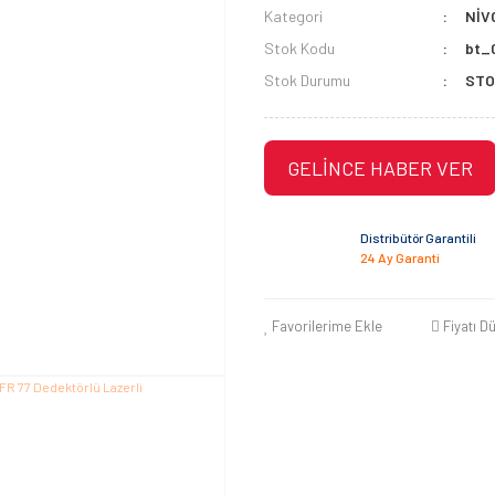
Kategori
NİV
Stok Kodu
bt_
Stok Durumu
STO
GELİNCE HABER VER
Distribütör Garantili
24 Ay Garanti
Favorilerime Ekle
Fiyatı D