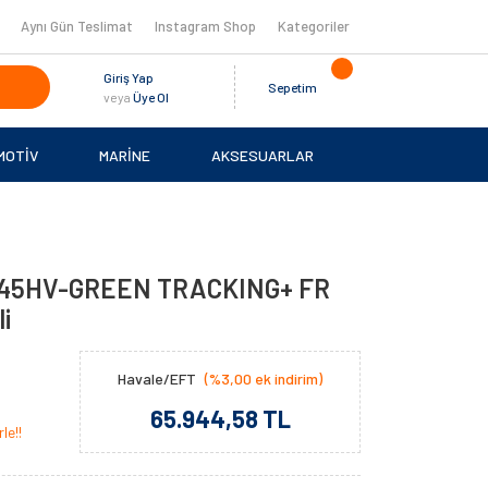
Aynı Gün Teslimat
Instagram Shop
Kategoriler
Giriş Yap
Sepetim
veya
Üye Ol
MOTİV
MARİNE
AKSESUARLAR
245HV-GREEN TRACKING+ FR
i
Havale/EFT
(%3,00 ek indirim)
65.944,58 TL
le!!