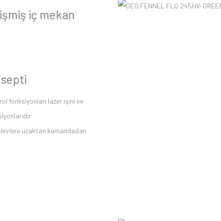
lişmiş iç mekan
nsepti
ol fonksiyonları lazer ışını ve
yonlarıdır
işlevlere uzaktan kumandadan