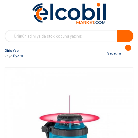
Giriş Yap
Sepetim
veya
Üye Ol