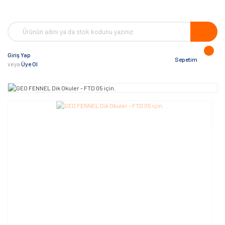
Giriş Yap
Sepetim
veya
Üye Ol