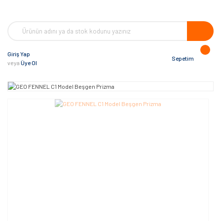
Giriş Yap
Sepetim
veya
Üye Ol