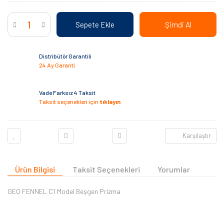
Sepete Ekle
Şimdi Al
Distribütör Garantili
24 Ay Garanti
Vade Farksız 4 Taksit
Taksit seçenekleri için
tıklayın
Karşılaştır
Ürün Bilgisi
Taksit Seçenekleri
Yorumlar
GEO FENNEL C1 Model Beşgen Prizma