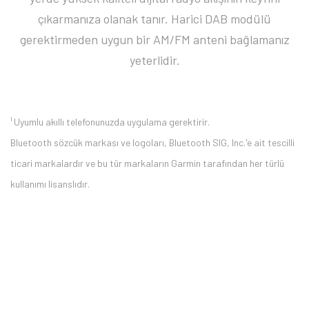
çıkarmanıza olanak tanır. Harici DAB modülü
gerektirmeden uygun bir AM/FM anteni bağlamanız
yeterlidir.
¹ Uyumlu akıllı telefonunuzda uygulama gerektirir.
Bluetooth sözcük markası ve logoları, Bluetooth SIG, Inc.'e ait tescilli
ticari markalardır ve bu tür markaların Garmin tarafından her türlü
kullanımı lisanslıdır.
Bu ürüne ilk yorumu siz yapın 2.000 Puan Kazanın!