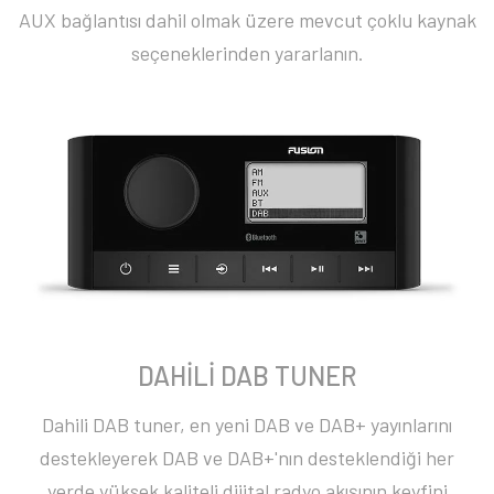
AUX bağlantısı dahil olmak üzere mevcut çoklu kaynak
seçeneklerinden yararlanın.
DAHİLİ DAB TUNER
Dahili DAB tuner, en yeni DAB ve DAB+ yayınlarını
destekleyerek DAB ve DAB+'nın desteklendiği her
yerde yüksek kaliteli dijital radyo akışının keyfini