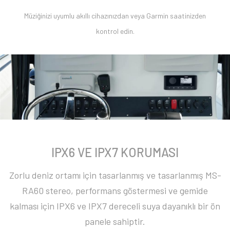
Müziğinizi uyumlu akıllı cihazınızdan veya Garmin saatinizden
kontrol edin.
IPX6 VE IPX7 KORUMASI
Zorlu deniz ortamı için tasarlanmış ve tasarlanmış MS-
RA60 stereo, performans göstermesi ve gemide
kalması için IPX6 ve IPX7 dereceli suya dayanıklı bir ön
panele sahiptir.