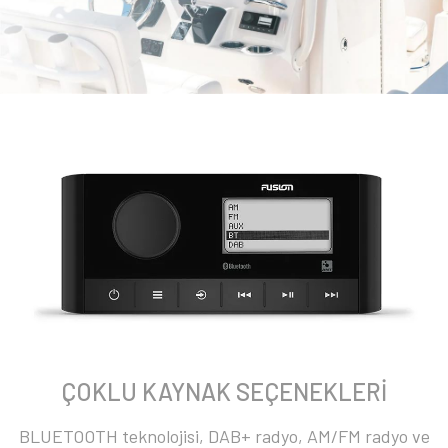
ÇOKLU KAYNAK SEÇENEKLERİ
BLUETOOTH teknolojisi, DAB+ radyo, AM/FM radyo ve