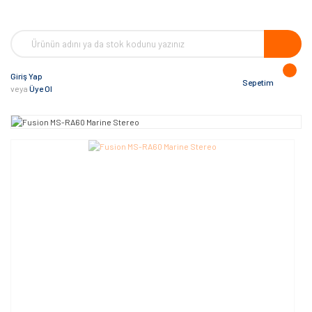
Giriş Yap
Sepetim
veya
Üye Ol