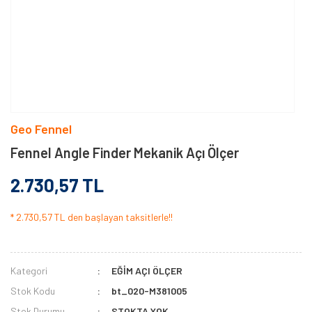
Geo Fennel
Fennel Angle Finder Mekanik Açı Ölçer
2.730,57 TL
* 2.730,57 TL den başlayan taksitlerle!!
Kategori
EĞİM AÇI ÖLÇER
Stok Kodu
bt_020-M381005
Stok Durumu
STOKTA YOK