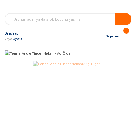
Giriş Yap
Sepetim
veya
Üye Ol