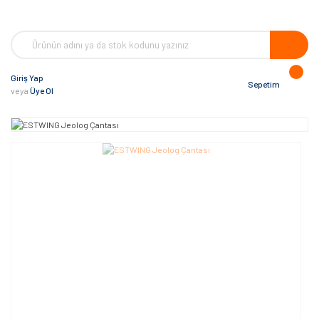
Giriş Yap
Sepetim
veya
Üye Ol