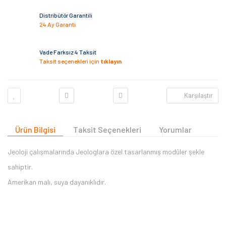
Distribütör Garantili
24 Ay Garanti
Vade Farksız 4 Taksit
Taksit seçenekleri için
tıklayın
Karşılaştır
Ürün Bilgisi
Taksit Seçenekleri
Yorumlar
Jeoloji çalışmalarında Jeologlara özel tasarlanmış modüler şekle
sahiptir.
Amerikan malı, suya dayanıklıdır.
Bu ürüne ilk yorumu siz yapın 2.000 Puan Kazanın!