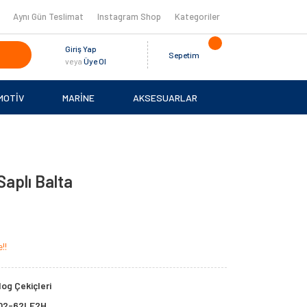
Aynı Gün Teslimat
Instagram Shop
Kategoriler
Giriş Yap
Sepetim
veya
Üye Ol
MOTİV
MARİNE
AKSESUARLAR
aplı Balta
!!
og Çekiçleri
02-62LE2H