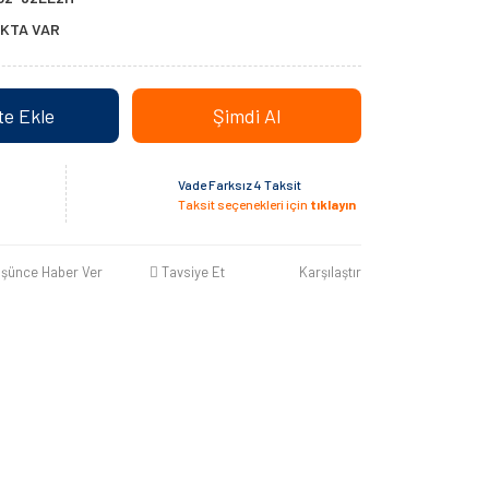
KTA VAR
e Ekle
Şimdi Al
Vade Farksız 4 Taksit
Taksit seçenekleri için
tıklayın
üşünce Haber Ver
Tavsiye Et
Karşılaştır