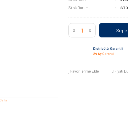
Stok Durumu
STO
Sepet
Distribütör Garantili
24 Ay Garanti
Favorilerime Ekle
Fiyatı D