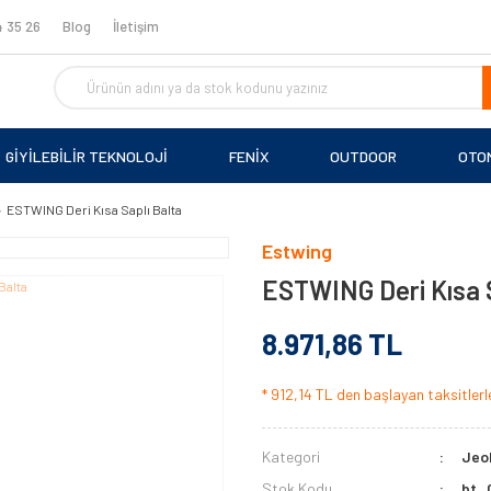
 35 26
Blog
İletişim
GİYİLEBİLİR TEKNOLOJİ
FENİX
OUTDOOR
OTO
ESTWING Deri Kısa Saplı Balta
Estwing
ESTWING Deri Kısa S
8.971,86 TL
* 912,14 TL den başlayan taksitlerle
Kategori
Jeol
Stok Kodu
bt_