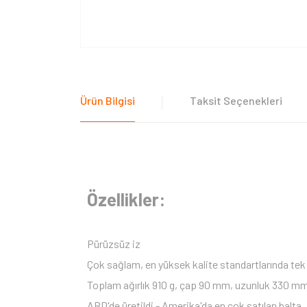
Ürün Bilgisi
Taksit Seçenekleri
Özellikler:
Pürüzsüz iz
Çok sağlam, en yüksek kalite standartlarında te
Toplam ağırlık 910 g, çap 90 mm, uzunluk 330 m
ABD'de üretildi - Amerika'da en çok satılan balta