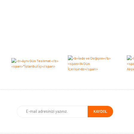
Bu ürüne ilk yorumu siz yapın 2.000 Puan Kazanın!
Yorum Yaz
KAYDOL