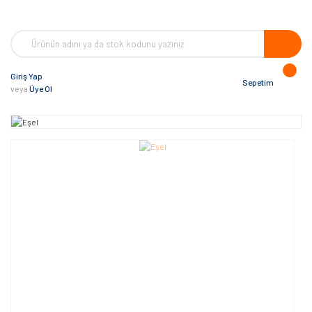
Giriş Yap
Sepetim
veya
Üye Ol