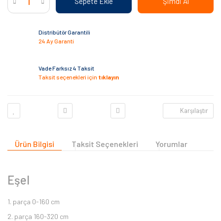
Sepete Ekle
Şimdi Al
Distribütör Garantili
24 Ay Garanti
Vade Farksız 4 Taksit
Taksit seçenekleri için
tıklayın
Karşılaştır
Ürün Bilgisi
Taksit Seçenekleri
Yorumlar
Eşel
1. parça 0-160 cm
2. parça 160-320 cm