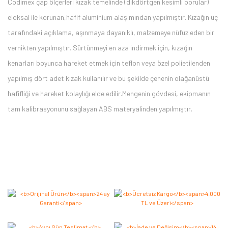
Codimex çap ölçerleri kızak temelinde (dikdörtgen kesimli borular)
eloksal ile korunan,hafif aluminium alaşımından yapılmıştır. Kızağın üç
tarafındaki açıklama, aşınmaya dayanıklı, malzemeye nüfuz eden bir
vernikten yapılmıştır. Sürtünmeyi en aza indirmek için, kızağın
kenarları boyunca hareket etmek için teflon veya özel polietilenden
yapılmış dört adet kızak kullanılır ve bu şekilde çenenin olağanüstü
hafifliği ve hareket kolaylığı elde edilir.Mengenin gövdesi, ekipmanın
tam kalibrasyonunu sağlayan ABS materyalinden yapılmıştır.
Bu ürüne ilk yorumu siz yapın 2.000 Puan Kazanın!
Yorum Yaz