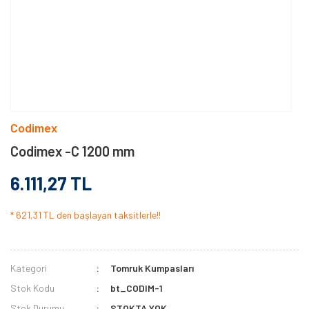
Codimex
Codimex -C 1200 mm
6.111,27 TL
* 621,31 TL den başlayan taksitlerle!!
Kategori
Tomruk Kumpasları
Stok Kodu
bt_CODIM-1
Stok Durumu
STOKTA YOK