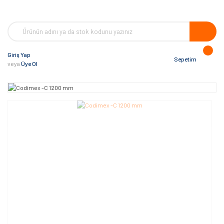
Giriş Yap
Sepetim
veya
Üye Ol