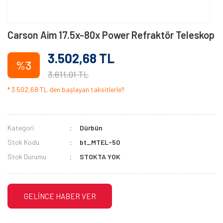
Carson Aim 17.5x-80x Power Refraktör Teleskop
3.502,68 TL
%3
3.611,01 TL
* 3.502,68 TL den başlayan taksitlerle!!
Kategori
Dürbün
Stok Kodu
bt_MTEL-50
Stok Durumu
STOKTA YOK
GELİNCE HABER VER