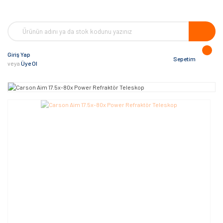
Giriş Yap
Sepetim
veya
Üye Ol