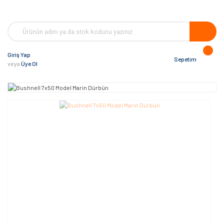
Giriş Yap
Sepetim
veya
Üye Ol