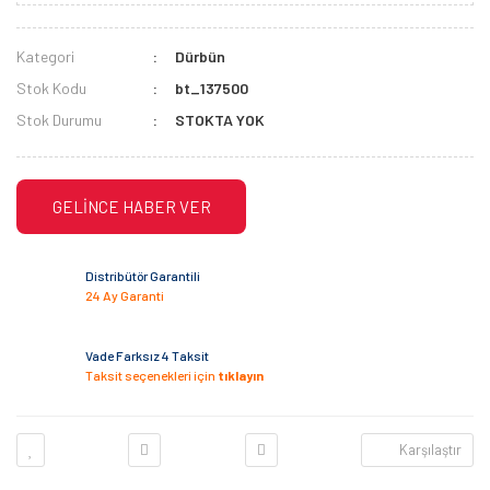
Kategori
Dürbün
Stok Kodu
bt_137500
Stok Durumu
STOKTA YOK
GELİNCE HABER VER
Distribütör Garantili
24 Ay Garanti
Vade Farksız 4 Taksit
Taksit seçenekleri için
tıklayın
Karşılaştır