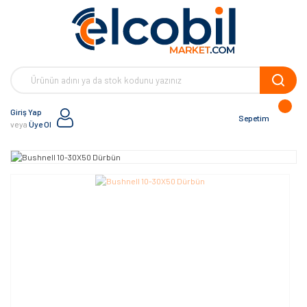
Giriş Yap
Sepetim
veya
Üye Ol