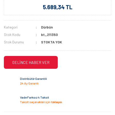
5.689,34 TL
Kategori
Dürbün
Stok Kodu
bt_211350
Stok Durumu
STOKTA YOK
GELİNCE HABER VER
Distribütör Garantili
24 Ay Garanti
Vade Farksız 4 Taksit
Taksit seçenekleri için
tıklayın