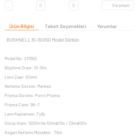
Karşılaştır
Ürün Bilgisi
Taksit Seçenekleri
Yorumlar
BUSHNELL 10-30X50 Model Dürbün
Model No: 211350
Büyütme Oranı: 10-30x
Lens Çapı: 50mm
Netleme Sistemi: Merkezi
Prizma Sistemi: Porro Prizma
Prizma Camı: BK-7
Lens Kaplaması: Fully
Görüş Alanı: 1000m'de 50m@10x / 33m@30x
Asgari Netleme Mesafesi: 7.6m