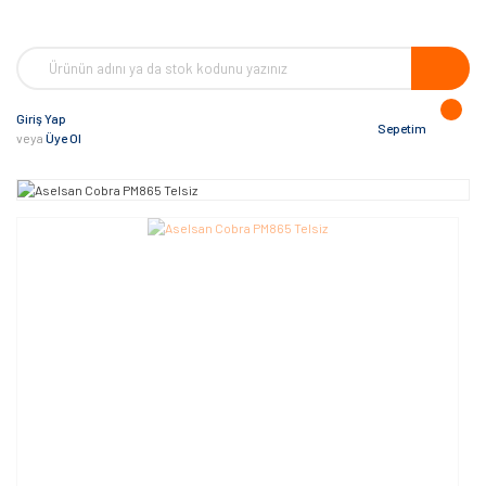
Giriş Yap
Sepetim
veya
Üye Ol