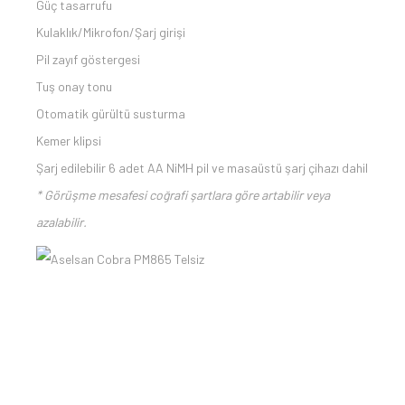
Güç tasarrufu
Kulaklık/Mikrofon/Şarj girişi
Pil zayıf göstergesi
Tuş onay tonu
Otomatik gürültü susturma
Kemer klipsi
Şarj edilebilir 6 adet AA NiMH pil ve masaüstü şarj çihazı dahil
* Görüşme mesafesi coğrafi şartlara göre artabilir veya
azalabilir.