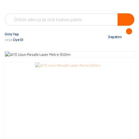
Giriş Yap
Sepetim
veya
Üye Ol