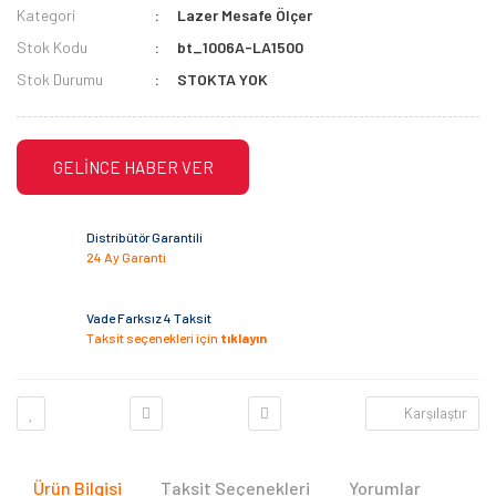
Kategori
Lazer Mesafe Ölçer
Stok Kodu
bt_1006A-LA1500
Stok Durumu
STOKTA YOK
GELİNCE HABER VER
Distribütör Garantili
24 Ay Garanti
Vade Farksız 4 Taksit
Taksit seçenekleri için
tıklayın
Karşılaştır
Ürün Bilgisi
Taksit Seçenekleri
Yorumlar