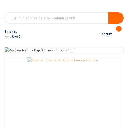
Giriş Yap
Sepetim
veya
Üye Ol