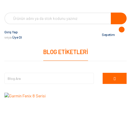
Giriş Yap
Sepetim
veya
Üye Ol
BLOG ETIKETLERI