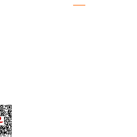
MSAL
ALIŞVERİŞ
fa
Satış Sözleşmesi
ızda
Ödeme ve Teslimat
iz?
Gizlilik ve Güvenlik
lgileri
Garanti Şartları
yalar
İade ve Değişim
 Talep Formu
Müşteri Hizmetleri
l Alım Talep Formu
Sıkça Sorulan Sorular
Garmin Bilgi Bankası
ydınlatma Metni
Kargo Takibi
Havale/EFT Bildirim Formu