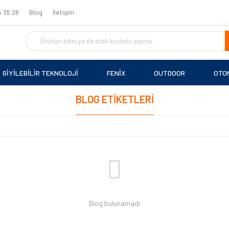
 35 26
Blog
İletişim
GİYİLEBİLİR TEKNOLOJİ
FENİX
OUTDOOR
OTO
BLOG ETIKETLERI
Blog bulunamadı