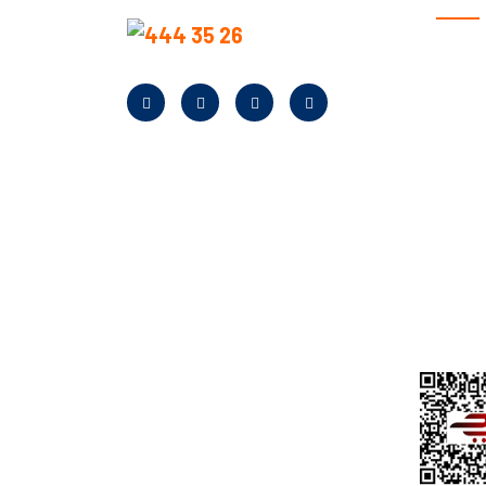
KURU
Anasay
Hakkım
Neden B
Banka Bi
Kampan
Bayilik
Kurumsa
Yardım
KVKK A
İletişim